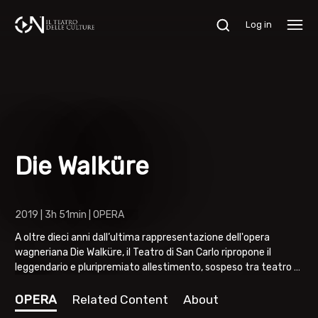
Log in
Die Walküre
2019 | 3h 51min | OPERA
A oltre dieci anni dall’ultima rappresentazione dell'opera
wagneriana Die Walküre, il Teatro di San Carlo ripropone il
leggendario e pluripremiato allestimento, sospeso tra teatro e
immagine, con la regia di Federico Tiezzi e le scene di Giulio
Paolini Sul podio, alla direzione dell'orchestra del Teatro di San
OPERA
Related Content
About
Carlo, Juraj Valčuha. Direttore Juraj Valčuha Regia Federico