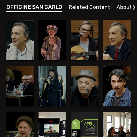
Omaggio
OFFICINE SAN CARLO
Related Content
About
❯